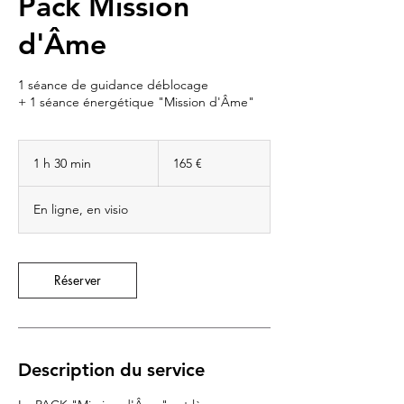
Pack Mission
d'Âme
1 séance de guidance déblocage
+ 1 séance énergétique "Mission d'Âme"
165
euros
1 h 30 min
1
165 €
3
0
En ligne, en visio
m
i
n
Réserver
Description du service