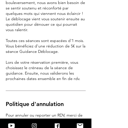
bouleversement, nous avons bien besoin de
se sentir soutenu et réconforté par
quelques mots qui viennent nous éclaircir !
Le déblocage vient vous soutenir ensuite au
quotidien pour dénouer ce qui pourrait
vous ralentir.
Toutes ces séances sont espacées d'1 mois.
Vous bénéficiez d'une réduction de 5€ sur la
séance Guidance Déblocage.
Lors de votre réservation première, vous
choisissez le créneau de la séance de
guidance. Ensuite, nous validerons les
prochaines dates ensemble en fin de rdv.
Politique d'annulation
Pour annuler ou reporter un RDV, merci de
nous contacter par téléphone ou en
réponse à ce mail au moins 48h avant le jour