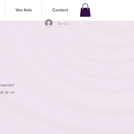
Vos Avis
Contact
Vos Avis
Vos Avis
Contact
Contact
Se connecter
prenant
l et un