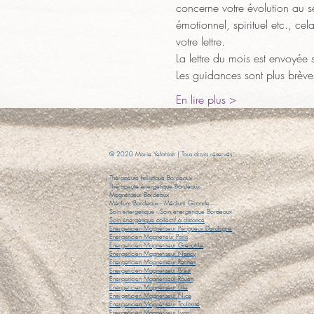
concerne votre évolution au s
émotionnel, spirituel etc., ce
votre lettre.
La lettre du mois est envoyée 
Les guidances sont plus brève
En lire plus >
© 2020 Marie Yelahiah | Tous droits réservés
Thérapeute holistique Bordeaux
Thérapeute énergétique Bordeaux
Magnétiseur Bordeaux
Médium Bordeaux
- Médium Gironde
Soin énergétique
- Soin énergétique Bordeaux
​Soin énergétique collectif à distance
Energeticien Magnétiseur Périgueux Dordogne
Energeticien Magnetieur Paris
Energeticien Magnetiseur Grenoble
Energeticien Magnétiseur Nancy
Energeticien Magnetiseur Rennes
Energeticien Magnetiseur Brest
Energeticien Magnétiseur Rouen
Energeticien Magnétiseur Lille
Energeticien Magnetiseur Nice
Energeticien Magnétiseur Toulouse
Energeticien Magnétiseur Lyon