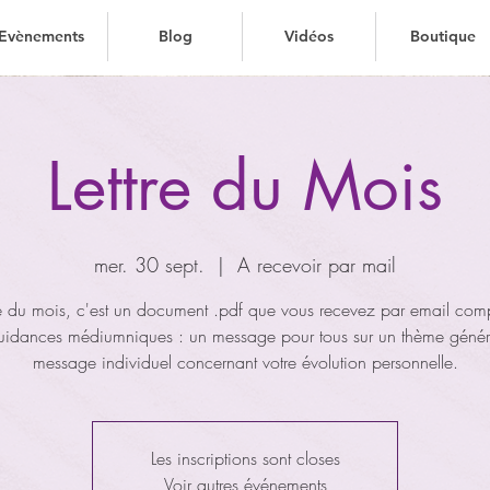
Evènements
Blog
Vidéos
Boutique
Evènements
Evènements
Blog
Blog
Vidéos
Vidéos
Boutique
Boutique
Lettre du Mois
mer. 30 sept.
  |  
A recevoir par mail
tre du mois, c'est un document .pdf que vous recevez par email com
uidances médiumniques : un message pour tous sur un thème généra
message individuel concernant votre évolution personnelle.
Les inscriptions sont closes
Voir autres événements