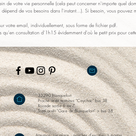
ein de votre vie personnelle (cela peut concerner n'importe quel dom
la dépend de vos besoins dans l'instant...). Si besoin, vous pouvez 
sur votre email, individuellement, sous forme de fichier pdf.
s qu'en consultation d'1h15 évidemment d'où le petit prix pour cette
33290 Blanquefort
Proche arrêt terminus "Caychac" bus 38
Rocade sortie 6 ou 7
Tram arrêt "Gare de Blanquefort" > bus 38
Attention, sur place : marches d'escalier à monter,