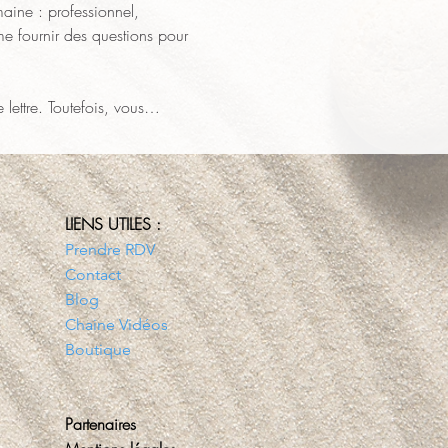
aine : professionnel, 
me fournir des questions pour 
 lettre. Toutefois, vous…
LIENS UTILES :
Prendre RDV
Contact
Blog
Chaine Vidéos
Boutique
Partenaires