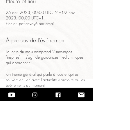
Heure et lieu
25 oct. 2023, 00:00 UTC+2 – 02 nov.
2023, 00:00 UTC+1
Fichier .pdf envoyé par email
À propos de l'événement
La lettre du mois comprend 2 messages
"inspirés". Il s'agit de guidances médiumniques
qui abordent :
-un thème général qui parle à tous et qui est
souvent en lien avec l'actualité vibratoire ou les
événements du moment
-votre évolution au sein de votre vie personnelle
(cela peut concerner n'importe quel domaine :
professionnel, émotionnel, spirituel etc., cela
dépend de vos besoins dans l'instant...)
La lettre du mois est envoyée sur votre email,
individuellement, sous forme de fichier pdf.