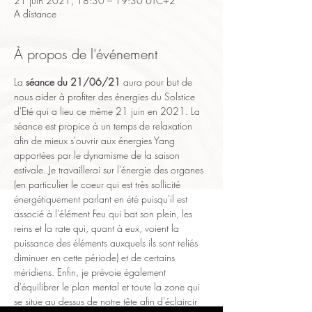
21 juin 2021, 18:30 – 19:30 UTC+2
A distance
À propos de l'événement
La 
séance du 21/06/21
 aura pour but de 
nous aider à profiter des énergies du Solstice 
d'Eté qui a lieu ce même 21 juin en 2021. La 
séance est propice à un temps de relaxation 
afin de mieux s'ouvrir aux énergies Yang 
apportées par le dynamisme de la saison 
estivale. Je travaillerai sur l'énergie des organes 
(en particulier le coeur qui est très sollicité 
énergétiquement parlant en été puisqu'il est 
associé à l'élément Feu qui bat son plein, les 
reins et la rate qui, quant à eux, voient la 
puissance des éléments auxquels ils sont reliés 
diminuer en cette période) et de certains 
méridiens. Enfin, je prévoie également 
d'équilibrer le plan mental et toute la zone qui 
se situe au dessus de notre tête afin d'éclaircir 