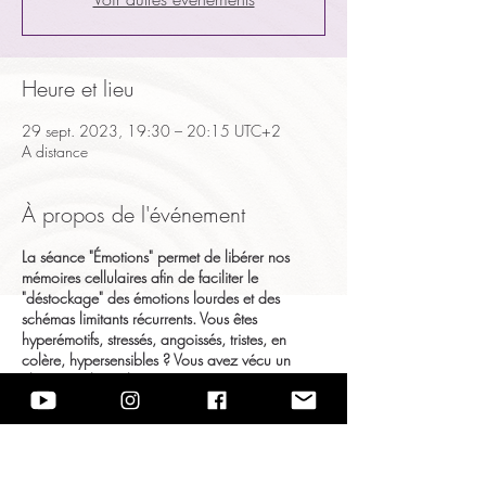
Heure et lieu
29 sept. 2023, 19:30 – 20:15 UTC+2
A distance
À propos de l'événement
La séance "Émotions" permet de libérer nos
mémoires cellulaires afin de faciliter le
"déstockage" des émotions lourdes et des
schémas limitants récurrents. Vous êtes
hyperémotifs, stressés, angoissés, tristes, en
colère, hypersensibles ? Vous avez vécu un
choc moral ou physique récent ou ancien ? Un
événement à venir vous rend anxieux ? Vous
vous sentez totalement en vrac ? Vous avez
parfois des raideurs dans la nuque, vous vous
sentez tendus ou vous avez des douleurs dans
le dos ou le cou ? Vous vous sentez parfois