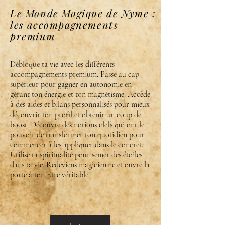
Le Monde Magique de Nyme :
les accompagnements
premium
Débloque ta vie avec les différents
accompagnements premium. Passe au cap
supérieur pour gagner en autonomie en
gérant ton énergie et ton magnétisme. Accède
à des aides et bilans personnalisés pour mieux
découvrir ton profil et obtenir un coup de
boost. Découvre des notions clefs qui ont le
pouvoir de transformer ton quotidien pour
commencer à les appliquer dans le concret.
Utilise ta spiritualité pour semer des étoiles
dans ta vie. Redeviens magicien·ne et ouvre la
porte à ton Être véritable.