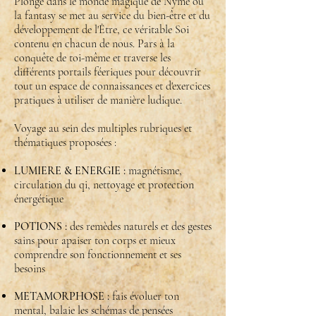
Plonge dans le monde magique de Nyme où
la fantasy se met au service du bien-être et du
développement de l'Être, ce véritable Soi
contenu en chacun de nous.
Pars à la
conquête de toi-même et traverse les
différents portails féeriques pour découvrir
tout un espace de connaissances et d'exercices
pratiques à utiliser de manière ludique.
Voyage au sein des multiples rubriques et
thématiques proposées :
LUMIERE & ENERGIE :
magnétisme,
circulation du qi, nettoyage et protection
énergétique
POTIONS :
des remèdes naturels et des gestes
sains pour apaiser ton corps et mieux
comprendre son fonctionnement et ses
besoins
METAMORPHOSE :
fais évoluer ton
mental, balaie les schémas de pensées