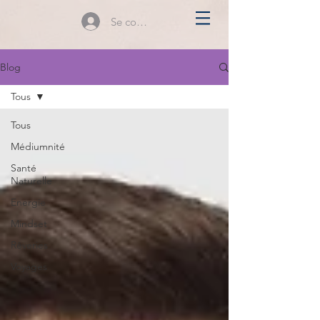
Se connecter
Blog
Tous
Tous
Médiumnité
Santé
Naturelle
Energie
Mindset
Rêveries
Voyages