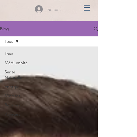
Se connecter
Blog
Tous
Tous
Médiumnité
Santé
Naturelle
Energie
Mindset
Rêveries
Voyages