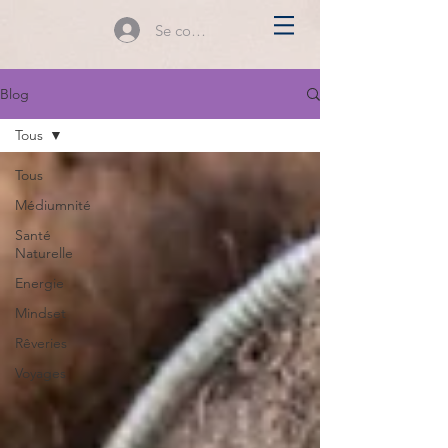
Se connecter
Blog
Tous
Tous
Médiumnité
Santé
Naturelle
Energie
Mindset
Rêveries
Voyages