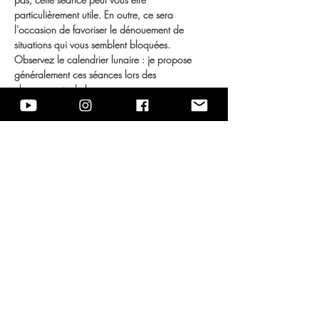
particulièrement utile. En outre, ce sera 
l'occasion de favoriser le dénouement de 
situations qui vous semblent bloquées. 
Observez le calendrier lunaire : je propose 
généralement ces séances lors des 
changements de lune.
De manière générale, une séance énergétique 
collective a pour but de nous permettre de 
continuer à surfer sur la vague vibratoire du 
moment en boostant notre champ aurique et en 
refermant les brèches qui ont pu s'ouvrir et nous 
fatiguer ou nous…
En lire plus >
© 2020 Marie Yelahiah | Tous droits réservés
Thérapeute holistique Bordeaux
Thérapeute énergétique Bordeaux
Magnétiseur Bordeaux
Médium Bordeaux
- Médium Gironde
Soin énergétique
- Soin énergétique Bordeaux
​Soin énergétique collectif à distance
Energeticien Magnétiseur Périgueux Dordogne
Energeticien Magnetieur Paris
Energeticien Magnetiseur Grenoble
Energeticien Magnétiseur Nancy
Energeticien Magnetiseur Rennes
Energeticien Magnetiseur Brest
Energeticien Magnétiseur Rouen
Energeticien Magnétiseur Lille