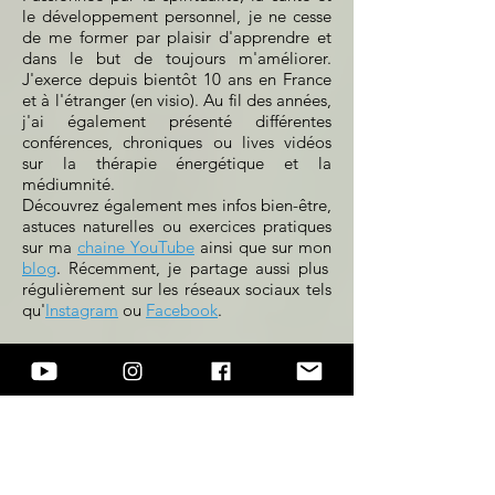
le développement personnel, je ne cesse
de me former par plaisir d'apprendre et
dans le but de toujours m'améliorer.
J'exerce depuis bientôt 10 ans en France
et à l'étranger (en visio). Au fil des années,
j'ai également présenté différentes
conférences, chroniques ou lives vidéos
sur la thérapie énergétique et la
médiumnité.
Découvrez également mes infos bien-être,
astuces naturelles ou exercices pratiques
sur ma
chaine YouTube
ainsi que sur mon
blog
. Récemment, je partage aussi plus
régulièrement sur les réseaux sociaux tels
qu'
Instagram
ou
Facebook
.
Vous pouvez retrouver les interviews
retraçant
mon parcours
sur les chaines
vidéos bien-être de
Chantal Blanchouin
et
ZenZone TV
.