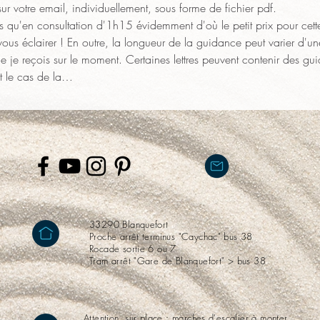
sur votre email, individuellement, sous forme de fichier pdf.
 qu'en consultation d'1h15 évidemment d'où le petit prix pour cette 
ous éclairer ! En outre, la longueur de la guidance peut varier d'une 
e je reçois sur le moment. Certaines lettres peuvent contenir des gu
nt le cas de la…
33290 Blanquefort
Proche arrêt terminus "Caychac" bus 38
Rocade sortie 6 ou 7
Tram arrêt "Gare de Blanquefort" > bus 38
Attention, sur place : marches d'escalier à monter,