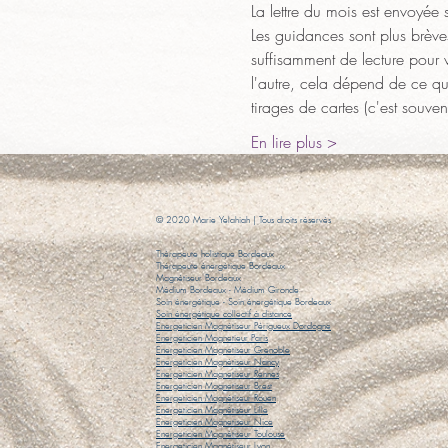
La lettre du mois est envoyée 
Les guidances sont plus brèves
suffisamment de lecture pour v
l'autre, cela dépend de ce qu
tirages de cartes (c'est souve
En lire plus >
© 2020 Marie Yelahiah | Tous droits réservés
Thérapeute holistique Bordeaux
Thérapeute énergétique Bordeaux
Magnétiseur Bordeaux
Médium Bordeaux
- Médium Gironde
Soin énergétique
- Soin énergétique Bordeaux
​Soin énergétique collectif à distance
Energeticien Magnétiseur Périgueux Dordogne
Energeticien Magnetieur Paris
Energeticien Magnetiseur Grenoble
Energeticien Magnétiseur Nancy
Energeticien Magnetiseur Rennes
Energeticien Magnetiseur Brest
Energeticien Magnétiseur Rouen
Energeticien Magnétiseur Lille
Energeticien Magnetiseur Nice
Energeticien Magnétiseur Toulouse
Energeticien Magnétiseur Lyon