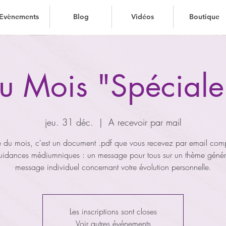
Evènements
Blog
Vidéos
Boutique
Evènements
Evènements
Blog
Blog
Vidéos
Vidéos
Boutique
Boutique
 du Mois "Spécial
jeu. 31 déc.
  |  
A recevoir par mail
tre du mois, c'est un document .pdf que vous recevez par email com
uidances médiumniques : un message pour tous sur un thème généra
message individuel concernant votre évolution personnelle.
Les inscriptions sont closes
Voir autres événements