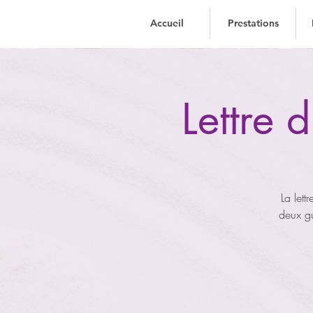
Accueil
Prestations
Accueil
Accueil
Prestations
Prestations
Lettre
La let
deux g