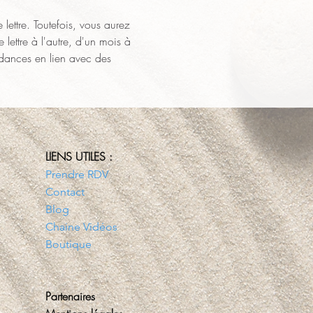
lettre. Toutefois, vous aurez 
lettre à l'autre, d'un mois à 
idances en lien avec des 
LIENS UTILES :
Prendre RDV
Contact
Blog
Chaine Vidéos
Boutique
Partenaires