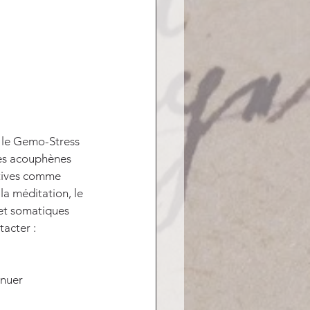
us le Gemo-Stress 
les acouphènes 
atives comme 
la méditation, le 
 et somatiques 
acter : 
inuer 