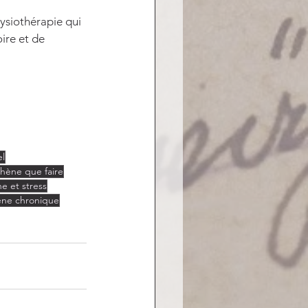
ysiothérapie qui 
ire et de 
el
hène que faire
e et stress
ne chronique