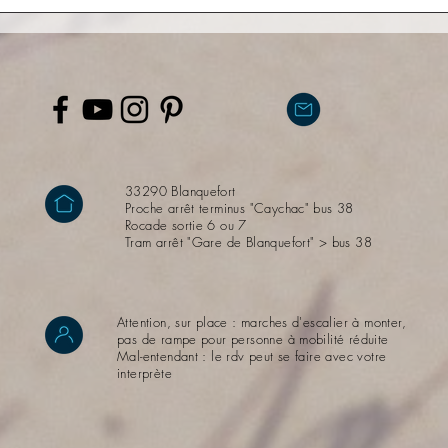
33290 Blanquefort
Proche arrêt terminus "Caychac" bus 38
Rocade sortie 6 ou 7
Tram arrêt "Gare de Blanquefort" > bus 38
Attention, sur place : marches d'escalier à monter,
pas de rampe pour personne à mobilité réduite
Mal-entendant : le rdv peut se faire avec votre
interprète