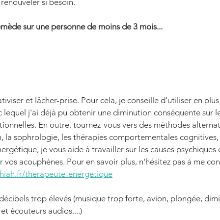
renouveler si besoin.
emède sur une personne de moins de 3 mois...
ativiser et lâcher-prise. Pour cela, je conseille d'utiliser en pl
 lequel j'ai déjà pu obtenir une diminution conséquente sur 
tionnelles. En outre, tournez-vous vers des méthodes altern
n, la sophrologie, les thérapies comportementales cognitives, 
énergétique, je vous aide à travailler sur les causes psychiques
vos acouphènes. Pour en savoir plus, n'hésitez pas à me cont
hiah.fr/therapeute-energetique
 décibels trop élevés (musique trop forte, avion, plongée, dim
t écouteurs audios....)