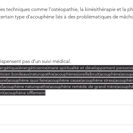
s techniques comme l'ostéopathie, la kinésithérapie et la ph
certain type d'acouphène liés à des problématiques de mâcho
ispensent pas d'un suivi médical.
nergétique
énergéticienne
marie spiritualité et développement personn
ticien bordeaux
naturopathie
acouphènes
oreille
bruit
acouphène
acoup
urel
acouphène quoi faire
acouphène cause
acouphène stress
acouphèn
el
acouphène naturopathie
acouphène remède de grand mère
acouphè
nt
acouphène sifflement