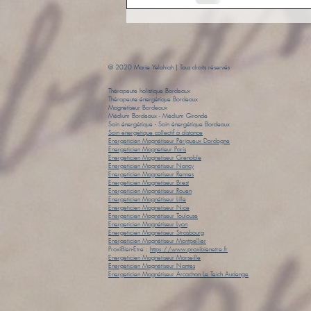
© 2020 Marie Yelahiah | Tous droits réservés
Thérapeute holistique Bordeaux
Thérapeute énergétique Bordeaux
Magnétiseur Bordeaux
Médium Bordeaux
- Médium Gironde
Soin énergétique
- Soin énergétique Bordeaux
​Soin énergétique collectif à distance
Energeticien Magnétiseur Périgueux Dordogne
Energeticien Magnetieur Paris
Energeticien Magnetiseur Grenoble
Energeticien Magnétiseur Nancy
Energeticien Magnetiseur Rennes
Energeticien Magnetiseur Brest
Energeticien Magnétiseur Rouen
Energeticien Magnétiseur Lille
Energeticien Magnetiseur Nice
Energeticien Magnétiseur Toulouse
Energeticien Magnétiseur Lyon
Energeticien Magnétiseur Strasbourg
Energeticien Magnétiseur Montpellier
ProxiBien-Être :
https://www.proxibienetre.fr
Energeticien Magnétiseur Marseille
Energeticien Magnétiseur Nantes
Energeticien Magnétiseur Arcachon Le Teich Audenge