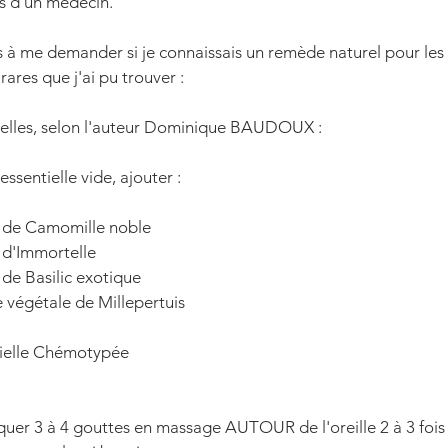
s d'un médecin.
s à me demander si je connaissais un remède naturel pour le
 rares que j'ai pu trouver :
tielles, selon l'auteur Dominique BAUDOUX : 
essentielle vide, ajouter :
 de Camomille noble
 d'Immortelle
de Basilic exotique
e végétale de Millepertuis
ielle Chémotypée   
uer 3 à 4 gouttes en massage AUTOUR de l'oreille 2 à 3 fois 