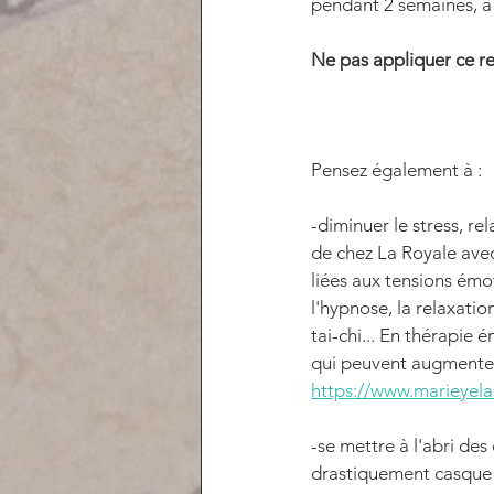
pendant 2 semaines, à 
Ne pas appliquer ce r
Pensez également à :
-diminuer le stress, rel
de chez La Royale avec
liées aux tensions émo
l'hypnose, la relaxatio
tai-chi... En thérapie 
qui peuvent augmenter 
https://www.marieyela
-se mettre à l'abri des
drastiquement casque e