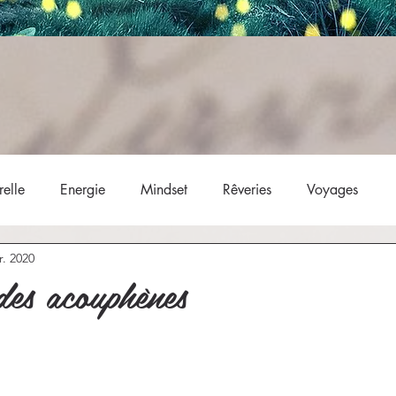
elle
Energie
Mindset
Rêveries
Voyages
r. 2020
 des acouphènes