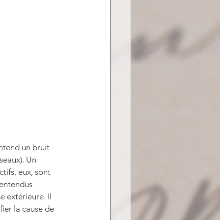
ntend un bruit 
sseaux). Un 
ifs, eux, sont 
 entendus 
 extérieure. Il 
fier la cause de 