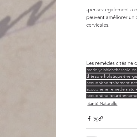
-pensez également à de
peuvent améliorer un 
cervicales.
Les remèdes cités ne d
marie yelahiah
thérapie é
thérapie holistique
énergé
acouphène traitement nat
acouphène remede natur
acouphène bourdonneme
Santé Naturelle