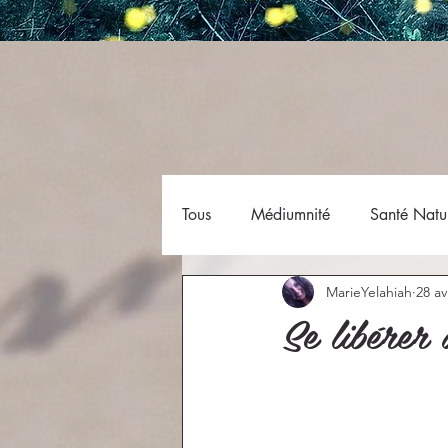
Tous
Médiumnité
Santé Natur
MarieYelahiah
28 av
Se libérer